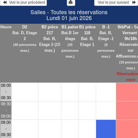
   Voir le jour précédent
  Voir le jour suivant    
Salles - Toutes les réservations
Lundi 01 juin 2026
Heure
D2
B2 pièce
B1 palier
B1 pièce
B -1
BibPat - Sa
Bat. D, Etage
217
Bat.B 1er
118
Bat. B,
Vernant 
2
Bat. B,
étage
Bat. B,
Etage -1
9h/18h
Etage 2 (15
Etage 1
Réservati
(40 personnes
(30
(8
max.)
sur
max.)
personnes
personnes
Affluences
max.)
max.)
(19 person
max.)
Réservatio
venir
08:00
-
08:30
08:30
-
09:00
09:00
-
09:30