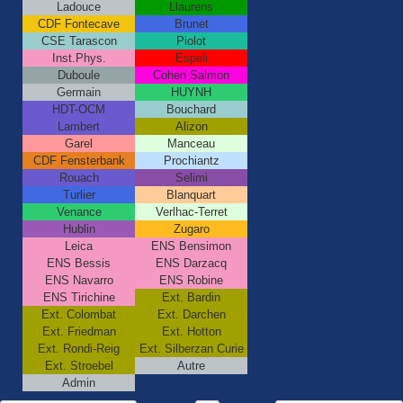
Ladouce
Llaurens
CDF Fontecave
Brunet
CSE Tarascon
Piolot
Inst.Phys.
Espeli
Duboule
Cohen Salmon
Germain
HUYNH
HDT-OCM
Bouchard
Lambert
Alizon
Garel
Manceau
CDF Fensterbank
Prochiantz
Rouach
Selimi
Turlier
Blanquart
Venance
Verlhac-Terret
Hublin
Zugaro
Leica
ENS Bensimon
ENS Bessis
ENS Darzacq
ENS Navarro
ENS Robine
ENS Tirichine
Ext. Bardin
Ext. Colombat
Ext. Darchen
Ext. Friedman
Ext. Hotton
Ext. Rondi-Reig
Ext. Silberzan Curie
Ext. Stroebel
Autre
Admin