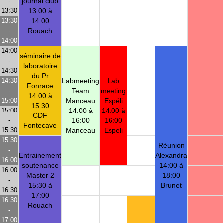
-
journal club
13:30
13:00 à
13:30
14:00
-
Rouach
14:00
14:00
séminaire de
-
laboratoire
14:30
du Pr
14:30
Labmeeting
Lab
Fonrace
-
Team
meeting
14:00 à
15:00
Manceau
Espéli
15:30
15:00
14:00 à
14:00 à
CDF
-
16:00
16:00
Fontecave
15:30
Manceau
Espeli
15:30
Réunion
-
Entrainement
Alexandra
16:00
soutenance
14:00 à
16:00
Master 2
18:00
-
15:30 à
Brunet
16:30
17:00
16:30
Rouach
-
17:00