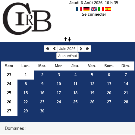
Jeudi 6 Août 2026
10
h
35
Se connecter
Juin 2026
Aujourd'hui
Sem
Lun.
Mar.
Mer.
Jeu.
Ven.
Sam.
Dim.
23
1
2
3
4
5
6
7
24
8
9
10
11
12
13
14
25
15
16
17
18
19
20
21
26
22
23
24
25
26
27
28
27
29
30
Domaines :