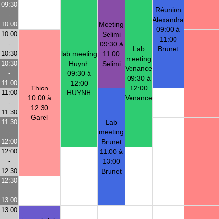
09:30
Réunion
-
Alexandra
10:00
Meeting
09:00 à
10:00
Selimi
11:00
-
09:30 à
Lab
Brunet
10:30
lab meeting
11:00
meeting
10:30
Huynh
Selimi
Venance
-
09:30 à
09:30 à
11:00
12:00
Thion
12:00
11:00
HUYNH
10:00 à
Venance
-
12:30
11:30
Garel
11:30
Lab
-
meeting
12:00
Brunet
12:00
11:00 à
-
13:00
12:30
Brunet
12:30
-
13:00
13:00