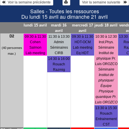
   Voir la semaine précédente 
 Voir la semaine suivante    
Salles - Toutes les ressources
Du lundi 15 avril au dimanche 21 avril
lundi 15 avril
mardi 16
mercredi 17
jeudi 18 avril
vendr
avril
avril
av
D2
09:30 à 11:30
11:30 à 13:30
09:30 à 11:30
10:30 à 12:30
13:30 
Cohen
Admin
HDT-OCM
Inst.Phys.
Ro
Salmon
Séminaires
Lab meeting
Séminaire
Ra
(40 personnes
Lab meeting
CIRB
Eq HDT
Institut de
C
max.)
physique Pr.
14:30 à 16:00
Luis OROZCO
Rouach
Séminaire
Razmig
Institut de
physique/
Équipe
Physique
quantique Pr.
Luis OROZCO
13:30 à 15:30
Rouach
Entrainement
CST