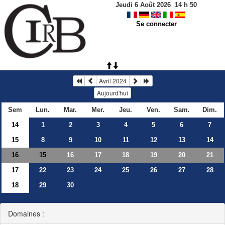
Jeudi 6 Août 2026
14
h
50
Se connecter
Avril 2024
Aujourd'hui
Sem
Lun.
Mar.
Mer.
Jeu.
Ven.
Sam.
Dim.
14
1
2
3
4
5
6
7
15
8
9
10
11
12
13
14
16
16
17
18
19
20
21
15
17
22
23
24
25
26
27
28
18
29
30
Domaines :