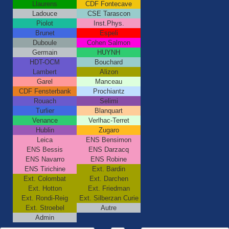
Llaurens
CDF Fontecave
Ladouce
CSE Tarascon
Piolot
Inst.Phys.
Brunet
Espeli
Duboule
Cohen Salmon
Germain
HUYNH
HDT-OCM
Bouchard
Lambert
Alizon
Garel
Manceau
CDF Fensterbank
Prochiantz
Rouach
Selimi
Turlier
Blanquart
Venance
Verlhac-Terret
Hublin
Zugaro
Leica
ENS Bensimon
ENS Bessis
ENS Darzacq
ENS Navarro
ENS Robine
ENS Tirichine
Ext. Bardin
Ext. Colombat
Ext. Darchen
Ext. Hotton
Ext. Friedman
Ext. Rondi-Reig
Ext. Silberzan Curie
Ext. Stroebel
Autre
Admin