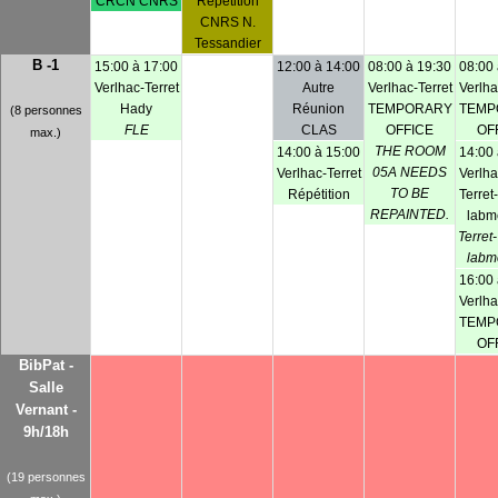
CRCN CNRS
Répétition
CNRS N.
Tessandier
B -1
15:00 à 17:00
12:00 à 14:00
08:00 à 19:30
08:00 
Verlhac-Terret
Autre
Verlhac-Terret
Verlha
Hady
Réunion
TEMPORARY
TEMP
(8 personnes
FLE
CLAS
OFFICE
OF
max.)
THE ROOM
14:00 à 15:00
14:00 
05A NEEDS
Verlhac-Terret
Verlha
TO BE
Répétition
Terret
REPAINTED.
labm
Terret
labm
16:00 
Verlha
TEMP
OF
BibPat -
Salle
Vernant -
9h/18h
(19 personnes