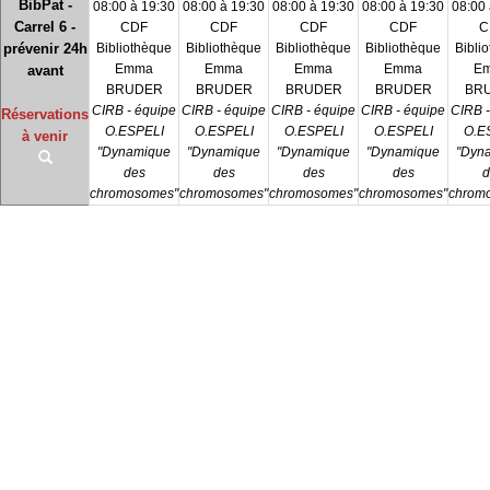
BibPat -
08:00 à 19:30
08:00 à 19:30
08:00 à 19:30
08:00 à 19:30
08:00 
Carrel 6 -
CDF
CDF
CDF
CDF
C
prévenir 24h
Bibliothèque
Bibliothèque
Bibliothèque
Bibliothèque
Bibli
Emma
Emma
Emma
Emma
E
avant
BRUDER
BRUDER
BRUDER
BRUDER
BR
CIRB - équipe
CIRB - équipe
CIRB - équipe
CIRB - équipe
CIRB -
Réservations
O.ESPELI
O.ESPELI
O.ESPELI
O.ESPELI
O.E
à venir
"Dynamique
"Dynamique
"Dynamique
"Dynamique
"Dyn
des
des
des
des
d
chromosomes"
chromosomes"
chromosomes"
chromosomes"
chrom