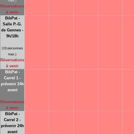
max.)
Réservations
à venir
BibPat -
Salle P.-G.
de Gennes -
9h/18h
(19 personnes
max.)
Réservations
à venir
BibPat -
Carrel 1 -
prévenir 24h
avant
Réservations
à venir
BibPat -
Carrel 2 -
prévenir 24h
avant